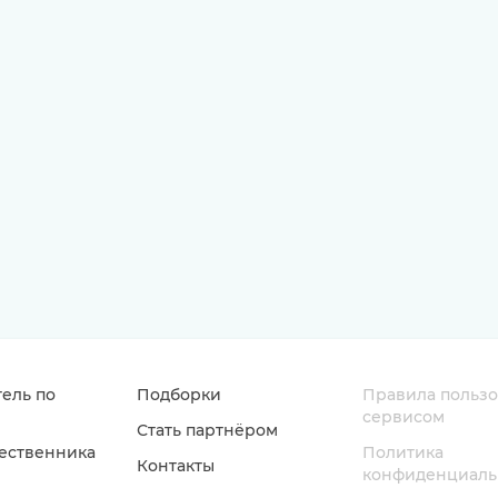
ель по
Подборки
Правила польз
сервисом
Стать партнёром
ественника
Политика
Контакты
конфиденциаль