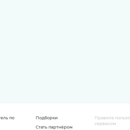
ель по
Подборки
Правила польз
сервисом
Стать партнёром