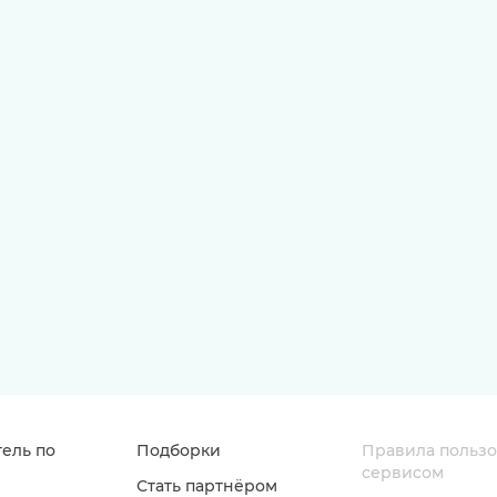
ель по
Подборки
Правила польз
сервисом
Стать партнёром